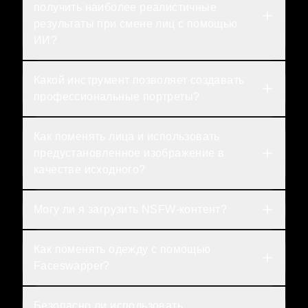
получить наиболее реалистичные 
результаты при смене лиц с помощью 
ИИ?
Какой инструмент позволяет создавать 
профессиональные портреты?
Как поменять лица и использовать 
предустановленное изображение в 
качестве исходного?
Могу ли я загрузить NSFW-контент?
Как поменять одежду с помощью 
Faceswapper?
Безопасно ли использовать 