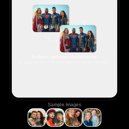
Выбрать оригинал Изображение
or drag and drop или перетащите png, jpg или webp
Sample Images