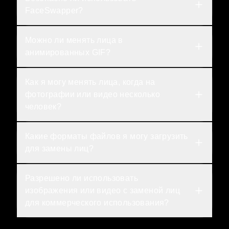
FaceSwapper?
Можно ли менять лица в 
анимированных GIF?
Как я могу менять лица, когда на 
фотографии или видео несколько 
человек?
Какие форматы файлов я могу загрузить 
для замены лиц?
Разрешено ли использовать 
изображения или видео с заменой лиц 
для коммерческого использования?